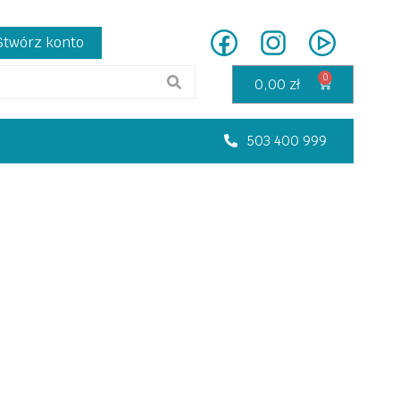
Stwórz konto
0,00
zł
503 400 999